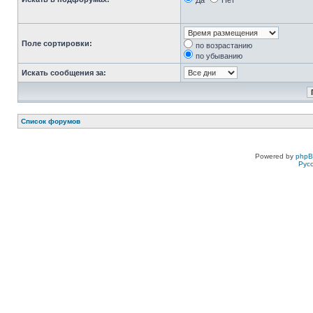
Да
Нет
Поле сортировки:
по возрастанию
по убыванию
Искать сообщения за:
Список форумов
Powered by
php
Рус