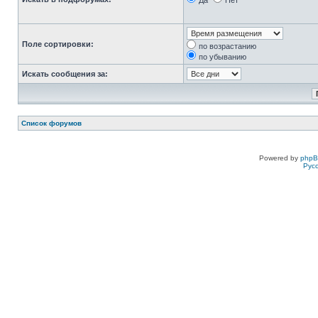
Да
Нет
Поле сортировки:
по возрастанию
по убыванию
Искать сообщения за:
Список форумов
Powered by
php
Рус