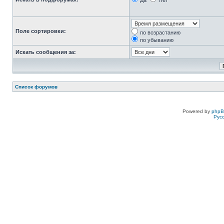
Да
Нет
Поле сортировки:
по возрастанию
по убыванию
Искать сообщения за:
Список форумов
Powered by
php
Рус