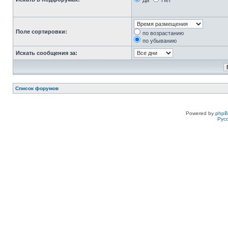
Да
Нет
Поле сортировки:
по возрастанию
по убыванию
Искать сообщения за:
Список форумов
Powered by
php
Рус