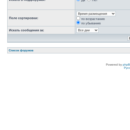
Да
Нет
Поле сортировки:
по возрастанию
по убыванию
Искать сообщения за:
Список форумов
Powered by
php
Рус