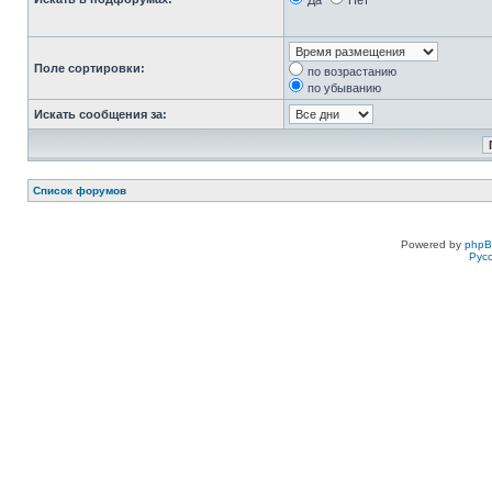
Да
Нет
Поле сортировки:
по возрастанию
по убыванию
Искать сообщения за:
Список форумов
Powered by
php
Рус