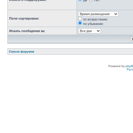
Да
Нет
Поле сортировки:
по возрастанию
по убыванию
Искать сообщения за:
Список форумов
Powered by
php
Рус