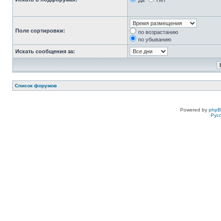
Да
Нет
Поле сортировки:
по возрастанию
по убыванию
Искать сообщения за:
Список форумов
Powered by
php
Рус