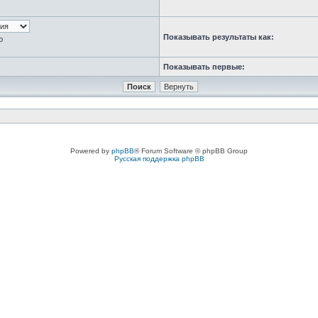
Показывать результаты как:
ю
Показывать первые:
Powered by
phpBB
® Forum Software © phpBB Group
Русская поддержка phpBB