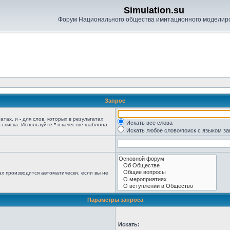
Simulation.su
Форум Национального общества имитационного моделир
Запрос
татах, и
-
для слов, которых в результатах
Искать все слова
 списка. Используйте
*
в качестве шаблона
Искать любое слово/поиск с языком з
х производится автоматически, если вы не
Параметры запроса
Искать: