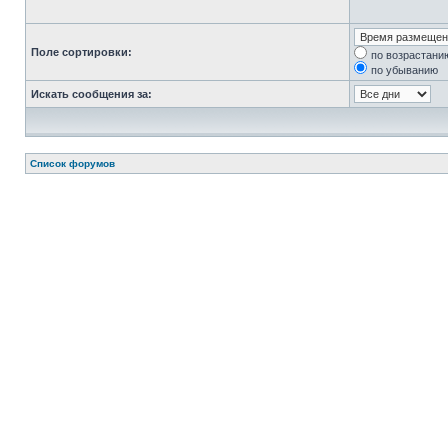
Поле сортировки:
по возрастани
по убыванию
Искать сообщения за:
Список форумов