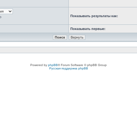
Показывать результаты как:
ю
Показывать первые:
Powered by
phpBB
® Forum Software © phpBB Group
Русская поддержка phpBB