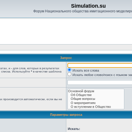
Simulation.su
Форум Национального общества имитационного моделир
Запрос
татах, и
-
для слов, которых в результатах
Искать все слова
 списка. Используйте
*
в качестве шаблона
Искать любое слово/поиск с языком з
х производится автоматически, если вы не
Параметры запроса
Искать: