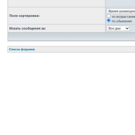
Поле сортировки:
по возрастани
по убыванию
Искать сообщения за:
Список форумов