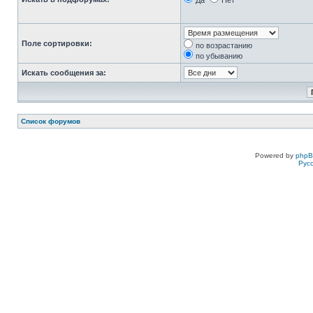
Да
Нет
Поле сортировки:
по возрастанию
по убыванию
Искать сообщения за:
Список форумов
Powered by
php
Рус