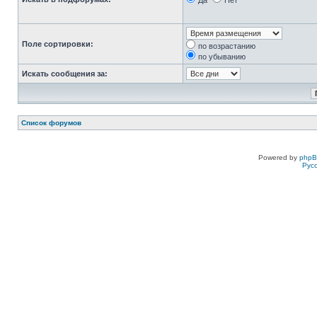
Да
Нет
Поле сортировки:
по возрастанию
по убыванию
Искать сообщения за:
Список форумов
Powered by
php
Рус