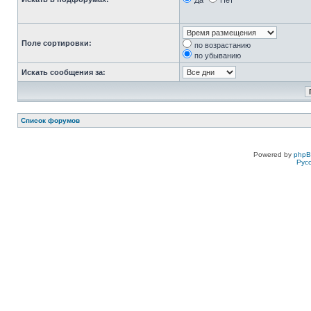
Да
Нет
Поле сортировки:
по возрастанию
по убыванию
Искать сообщения за:
Список форумов
Powered by
php
Рус