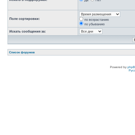
Да
Нет
Поле сортировки:
по возрастанию
по убыванию
Искать сообщения за:
Список форумов
Powered by
php
Рус