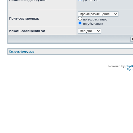
Да
Нет
Поле сортировки:
по возрастанию
по убыванию
Искать сообщения за:
Список форумов
Powered by
php
Рус