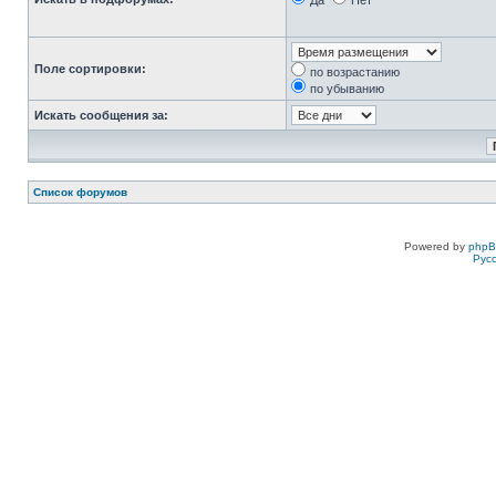
Да
Нет
Поле сортировки:
по возрастанию
по убыванию
Искать сообщения за:
Список форумов
Powered by
php
Рус