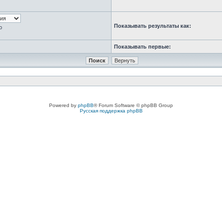
Показывать результаты как:
ю
Показывать первые:
Powered by
phpBB
® Forum Software © phpBB Group
Русская поддержка phpBB