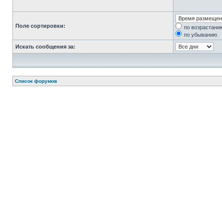
Поле сортировки:
по возрастани
по убыванию
Искать сообщения за:
Список форумов