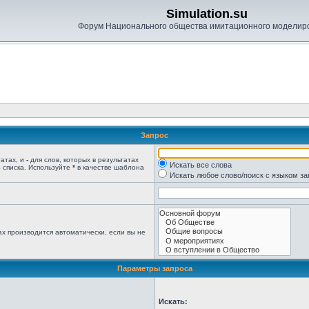
Simulation.su
Форум Национального общества имитационного моделир
Запрос
татах, и
-
для слов, которых в результатах
Искать все слова
 списка. Используйте
*
в качестве шаблона
Искать любое слово/поиск с языком з
х производится автоматически, если вы не
Параметры запроса
Искать: