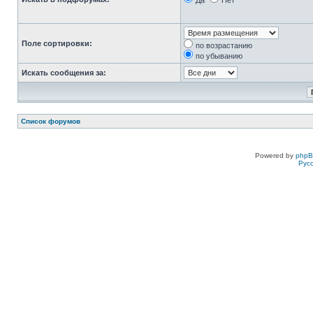
Да
Нет
Поле сортировки:
по возрастанию
по убыванию
Искать сообщения за:
Список форумов
Powered by
php
Рус