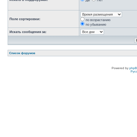
Да
Нет
Поле сортировки:
по возрастанию
по убыванию
Искать сообщения за:
Список форумов
Powered by
php
Рус