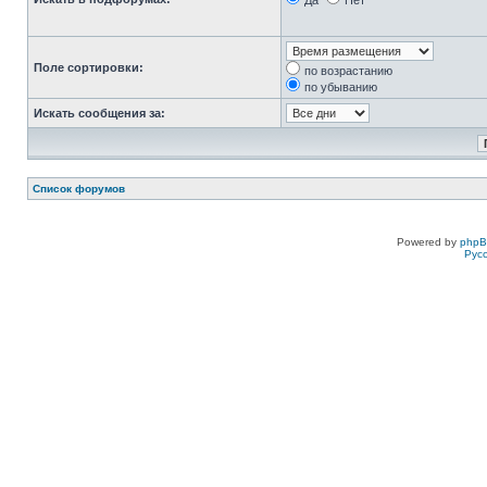
Да
Нет
Поле сортировки:
по возрастанию
по убыванию
Искать сообщения за:
Список форумов
Powered by
php
Рус