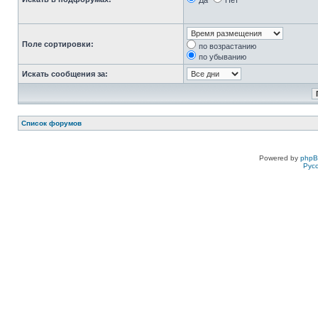
Да
Нет
Поле сортировки:
по возрастанию
по убыванию
Искать сообщения за:
Список форумов
Powered by
php
Рус