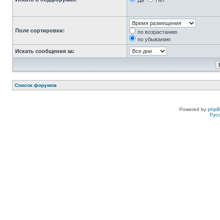
Да
Нет
Поле сортировки:
по возрастанию
по убыванию
Искать сообщения за:
Список форумов
Powered by
php
Рус