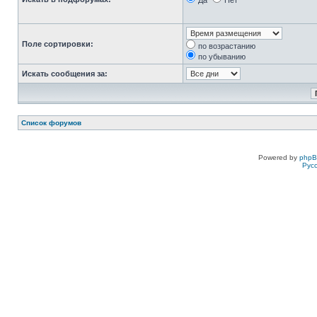
Да
Нет
Поле сортировки:
по возрастанию
по убыванию
Искать сообщения за:
Список форумов
Powered by
php
Рус