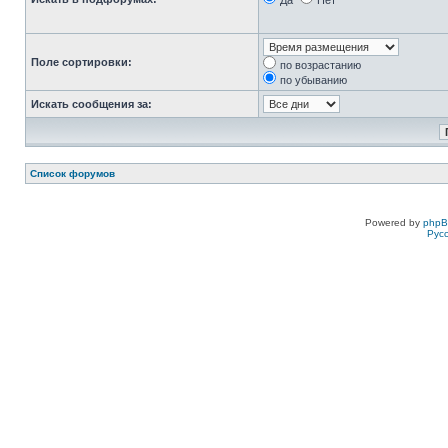
Да
Нет
Поле сортировки:
по возрастанию
по убыванию
Искать сообщения за:
Список форумов
Powered by
php
Рус