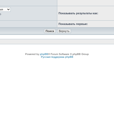
Показывать результаты как:
ю
Показывать первые:
Powered by
phpBB
® Forum Software © phpBB Group
Русская поддержка phpBB