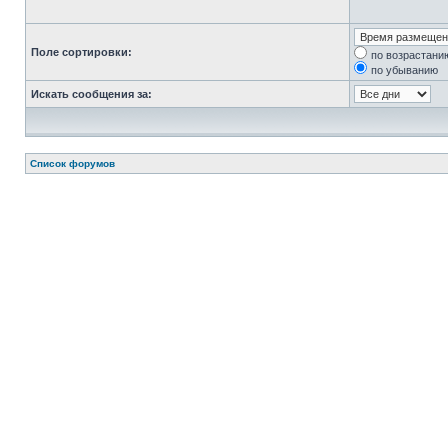
Поле сортировки:
по возрастани
по убыванию
Искать сообщения за:
Список форумов