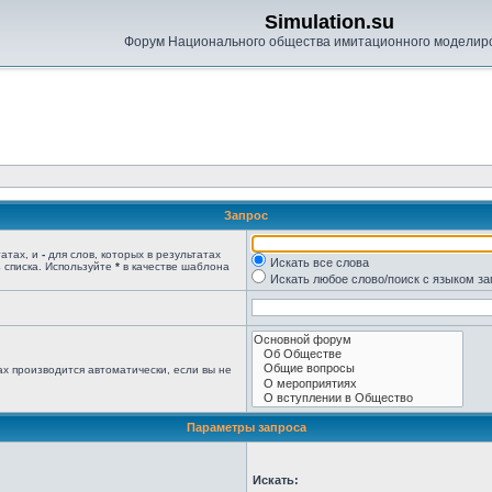
Simulation.su
Форум Национального общества имитационного моделир
Запрос
татах, и
-
для слов, которых в результатах
Искать все слова
 списка. Используйте
*
в качестве шаблона
Искать любое слово/поиск с языком з
х производится автоматически, если вы не
Параметры запроса
Искать: