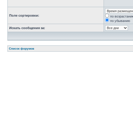
Поле сортировки:
по возрастани
по убыванию
Искать сообщения за:
Список форумов