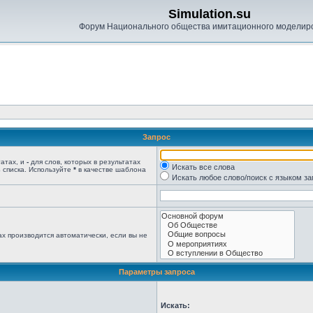
Simulation.su
Форум Национального общества имитационного моделир
Запрос
татах, и
-
для слов, которых в результатах
Искать все слова
 списка. Используйте
*
в качестве шаблона
Искать любое слово/поиск с языком з
х производится автоматически, если вы не
Параметры запроса
Искать: