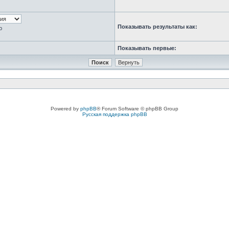
Показывать результаты как:
ю
Показывать первые:
Powered by
phpBB
® Forum Software © phpBB Group
Русская поддержка phpBB