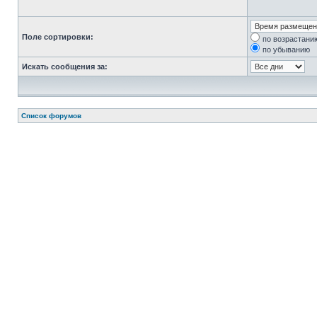
Поле сортировки:
по возрастани
по убыванию
Искать сообщения за:
Список форумов