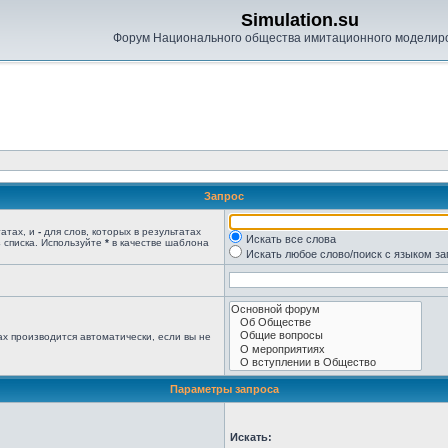
Simulation.su
Форум Национального общества имитационного моделир
Запрос
татах, и
-
для слов, которых в результатах
Искать все слова
 списка. Используйте
*
в качестве шаблона
Искать любое слово/поиск с языком з
х производится автоматически, если вы не
Параметры запроса
Искать: