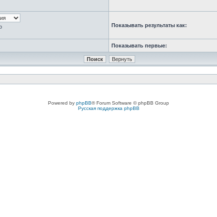
Показывать результаты как:
ю
Показывать первые:
Powered by
phpBB
® Forum Software © phpBB Group
Русская поддержка phpBB