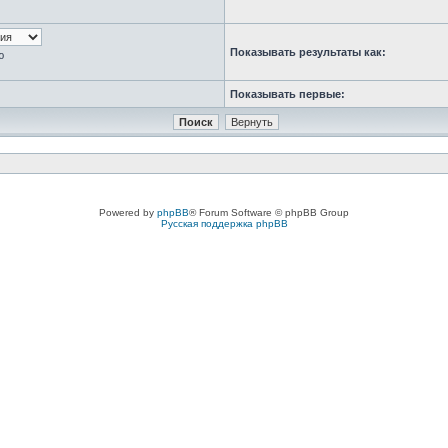
Показывать результаты как:
ю
Показывать первые:
Powered by
phpBB
® Forum Software © phpBB Group
Русская поддержка phpBB