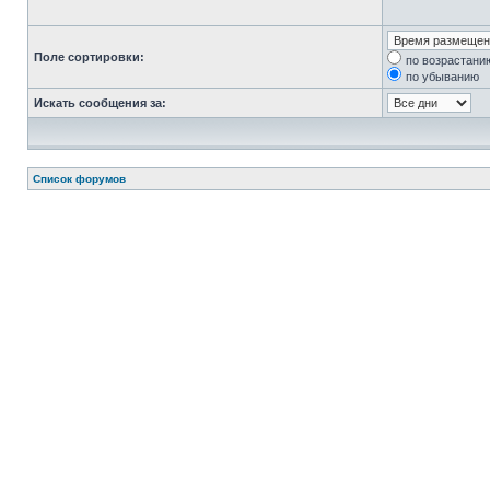
Поле сортировки:
по возрастани
по убыванию
Искать сообщения за:
Список форумов