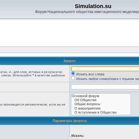
Simulation.su
Форум Национального общества имитационного моделир
Запрос
татах, и
-
для слов, которых в результатах
Искать все слова
 списка. Используйте
*
в качестве шаблона
Искать любое слово/поиск с языком з
х производится автоматически, если вы не
Параметры запроса
Искать: