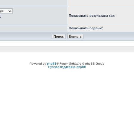
Показывать результаты как:
ю
Показывать первые:
Powered by
phpBB
® Forum Software © phpBB Group
Русская поддержка phpBB