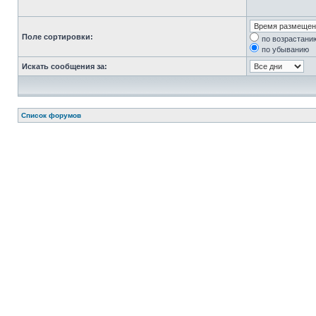
Поле сортировки:
по возрастани
по убыванию
Искать сообщения за:
Список форумов