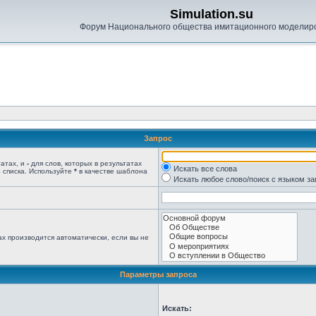
Simulation.su
Форум Национального общества имитационного моделир
Запрос
татах, и
-
для слов, которых в результатах
Искать все слова
 списка. Используйте
*
в качестве шаблона
Искать любое слово/поиск с языком з
х производится автоматически, если вы не
Параметры запроса
Искать: