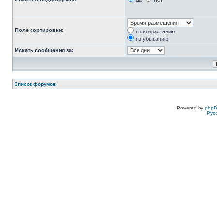
Да
Нет
Поле сортировки:
по возрастанию
по убыванию
Искать сообщения за:
Список форумов
Powered by
php
Рус