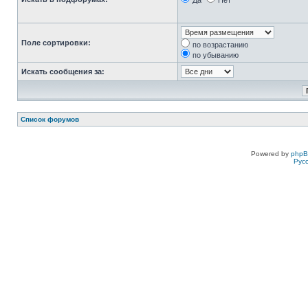
Да
Нет
Поле сортировки:
по возрастанию
по убыванию
Искать сообщения за:
Список форумов
Powered by
php
Рус