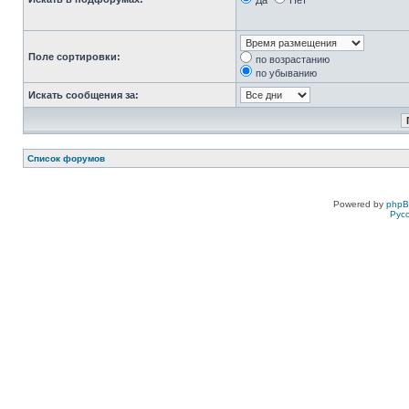
Да
Нет
Поле сортировки:
по возрастанию
по убыванию
Искать сообщения за:
Список форумов
Powered by
php
Рус