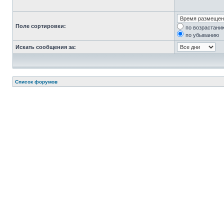
Поле сортировки:
по возрастани
по убыванию
Искать сообщения за:
Список форумов