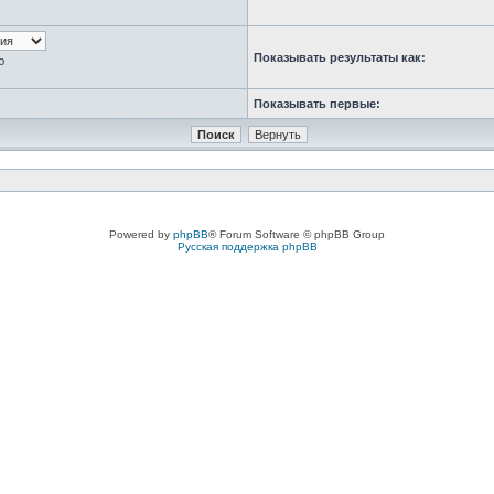
Показывать результаты как:
ю
Показывать первые:
Powered by
phpBB
® Forum Software © phpBB Group
Русская поддержка phpBB