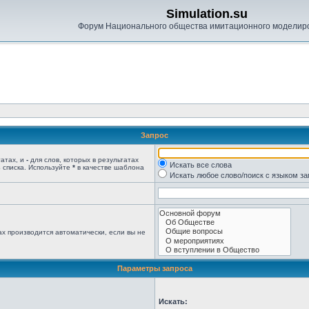
Simulation.su
Форум Национального общества имитационного моделир
Запрос
татах, и
-
для слов, которых в результатах
Искать все слова
 списка. Используйте
*
в качестве шаблона
Искать любое слово/поиск с языком з
х производится автоматически, если вы не
Параметры запроса
Искать: