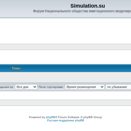
Simulation.su
Форум Национального общества имитационного моделир
Темы
щения за:
Поле сортировки:
Powered by
phpBB
® Forum Software © phpBB Group
Русская поддержка phpBB