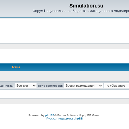
Simulation.su
Форум Национального общества имитационного моделир
Темы
щения за:
Поле сортировки:
Powered by
phpBB
® Forum Software © phpBB Group
Русская поддержка phpBB