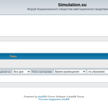
Simulation.su
Форум Национального общества имитационного моделир
Темы
щения за:
Поле сортировки:
Powered by
phpBB
® Forum Software © phpBB Group
Русская поддержка phpBB