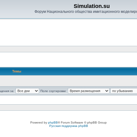
Simulation.su
Форум Национального общества имитационного моделир
Темы
щения за:
Поле сортировки:
Powered by
phpBB
® Forum Software © phpBB Group
Русская поддержка phpBB