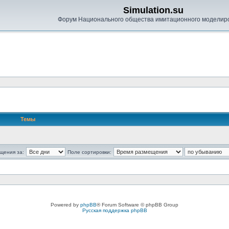
Simulation.su
Форум Национального общества имитационного моделир
Темы
щения за:
Поле сортировки:
Powered by
phpBB
® Forum Software © phpBB Group
Русская поддержка phpBB