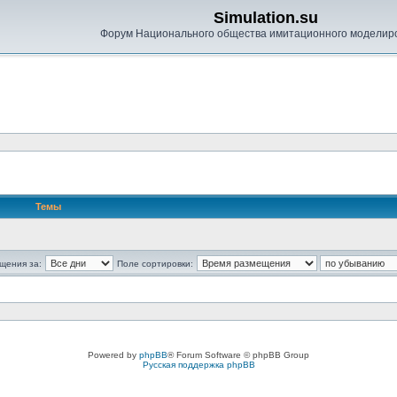
Simulation.su
Форум Национального общества имитационного моделир
Темы
щения за:
Поле сортировки:
Powered by
phpBB
® Forum Software © phpBB Group
Русская поддержка phpBB