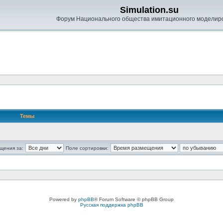
Simulation.su
Форум Национального общества имитационного моделир
Темы
щения за:
Поле сортировки:
Powered by
phpBB
® Forum Software © phpBB Group
Русская поддержка phpBB