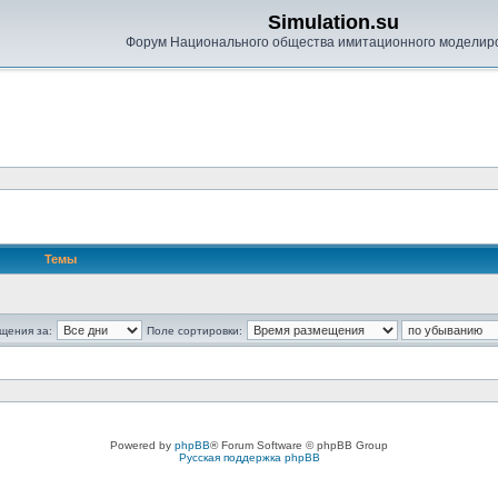
Simulation.su
Форум Национального общества имитационного моделир
Темы
щения за:
Поле сортировки:
Powered by
phpBB
® Forum Software © phpBB Group
Русская поддержка phpBB