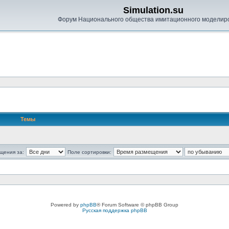
Simulation.su
Форум Национального общества имитационного моделир
Темы
щения за:
Поле сортировки:
Powered by
phpBB
® Forum Software © phpBB Group
Русская поддержка phpBB