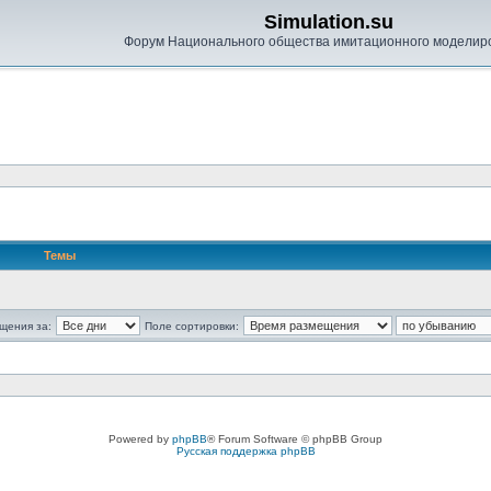
Simulation.su
Форум Национального общества имитационного моделир
Темы
щения за:
Поле сортировки:
Powered by
phpBB
® Forum Software © phpBB Group
Русская поддержка phpBB