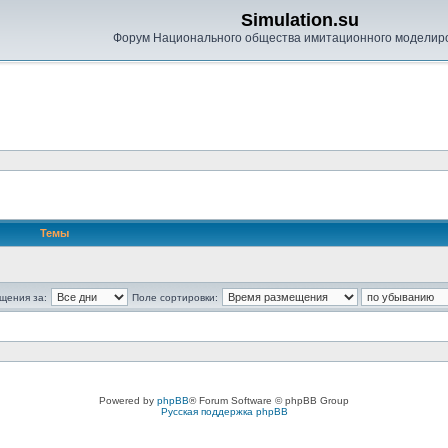
Simulation.su
Форум Национального общества имитационного моделир
Темы
щения за:
Поле сортировки:
Powered by
phpBB
® Forum Software © phpBB Group
Русская поддержка phpBB