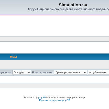
Simulation.su
Форум Национального общества имитационного моделир
Темы
щения за:
Поле сортировки:
Powered by
phpBB
® Forum Software © phpBB Group
Русская поддержка phpBB