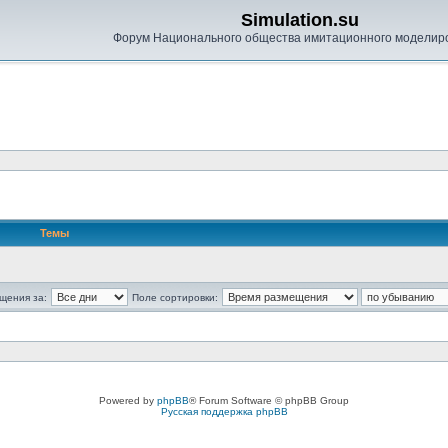
Simulation.su
Форум Национального общества имитационного моделир
Темы
щения за:
Поле сортировки:
Powered by
phpBB
® Forum Software © phpBB Group
Русская поддержка phpBB