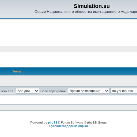
Simulation.su
Форум Национального общества имитационного моделир
Темы
щения за:
Поле сортировки:
Powered by
phpBB
® Forum Software © phpBB Group
Русская поддержка phpBB