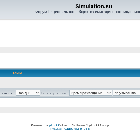
Simulation.su
Форум Национального общества имитационного моделир
Темы
щения за:
Поле сортировки:
Powered by
phpBB
® Forum Software © phpBB Group
Русская поддержка phpBB