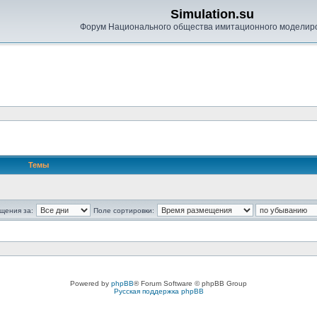
Simulation.su
Форум Национального общества имитационного моделир
Темы
щения за:
Поле сортировки:
Powered by
phpBB
® Forum Software © phpBB Group
Русская поддержка phpBB