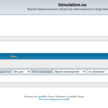
Simulation.su
Форум Национального общества имитационного моделир
Темы
щения за:
Поле сортировки:
Powered by
phpBB
® Forum Software © phpBB Group
Русская поддержка phpBB